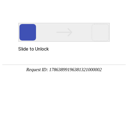
温州实立密封件
(原：永嘉实立密封件厂)
轻型密封系列
中型密封系列
集装式密封系列
OEM产品系列
首页
>>
新闻动态
机械密封件的市场需求与发展趋势
发布日期：[2025-03-06] 点击率：
机械密封件的市场需求与发展趋势