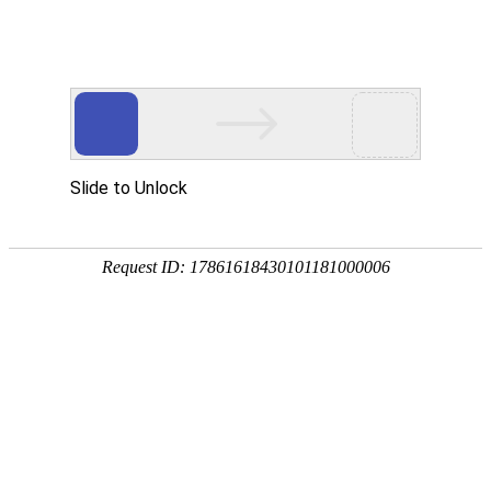
温州实立密封件
(原：永嘉实立密封件厂)
轻型密封系列
中型密封系列
集装式密封系列
OEM产品系列
当前位置：
首页
>
产品中心
>
轻型密封系列
ZW-30轻型机械密封件
发布日期：[2023-05-06] 点击率：